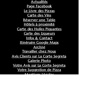
Actualités
Page Facebook
Le Livre des Pizzas
Carte des Vins
Réserver une Table
Hôtels à proximité
Carte des Huiles Piquantes
Carte des Liqueurs
Infos & Contact
Itinéraire Google Maps
Archivi
Travailler chez Nous
Avis Clients sur La Corte Segreta
Galerie Photo
Votre Avis sur
La Corte Segreta
Votre Suggestion de Pizza
Mentions Légales
Politique de Confidentialité
LA CORTE SEGRETA · OSTERIA & PIZZERIA
CVLTVRA & TRADIZIONE
Restaurant italien, pizzeria artisanale et osteria à
Casteau, près de Soignies et Mons.