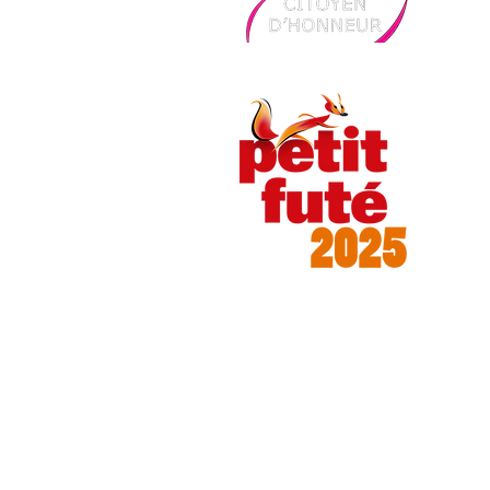
​La C
À La Corte Segreta, nous souhaitons préser