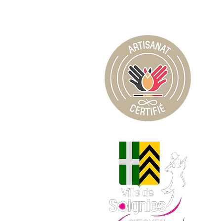
Le piz
Ce t
pi
Cette
Le
contri
la pi