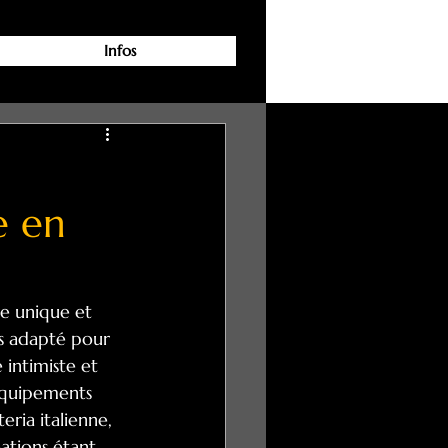
Infos
e en
e unique et 
s adapté pour 
 intimiste et 
équipements 
eria italienne, 
ations étant 