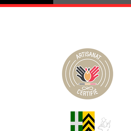
Partagez La Corte 
Le piz
Ce t
pi
Cette