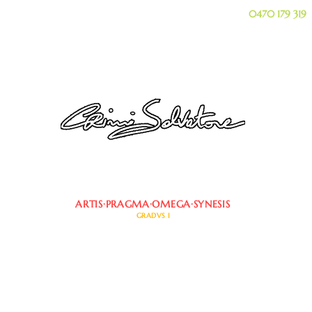
Chaussée de Bruxelles 85A, Casteau (Soignies) 7061.
Téléphone pour réservation ou commandes à emporter :
0470 179 319
vert du mercredi au samedi de 18 h à 22 h, et le dimanche de 18 h à 21 h
Fermé le lundi et le mardi.
www.lacortesegreta.be
©2026 LA CORTE SEGRETA
ARTIS·PRAGMA·OMEGA·SYNESIS
GRADVS I