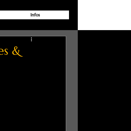
Infos
es &