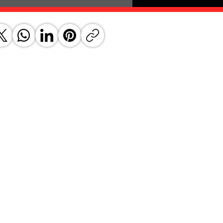
 comme artisan certifié par le Service
t belge.
te du processus de fabrication de la
n, alliant techniques ancestrales et
 plus haute qualité.
re authentique, traditionnel et manuel