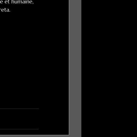
se et humaine, 
reta.