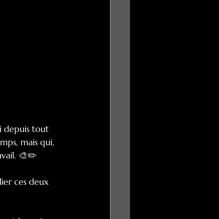
i depuis tout 
emps, mais qui, 
vail. 🎨✏️
lier ces deux 