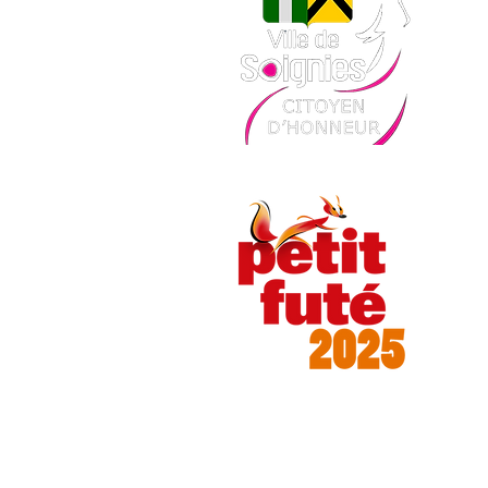
Le
contri
la pi
​La C