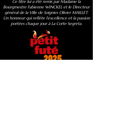
Ce titre lui a été remis par Madame la
Bourgmestre Fabienne WINCKEL et le Directeur
général de la Ville de Soignies Olivier MAILLET.
Un honneur qui reflète l’excellence et la passion
portées chaque jour à La Corte Segreta.
RECOMMANDÉ PAR PETIT FUTÉ 2025
"La Corte Segreta une Pizzeria de haute qualité"
​La Corte Segreta incarne avec brio l’âme des
osterie d’antan, où chaque détail, du décor
minutieusement pensé à l’ambiance
chaleureusement immersive, invite à un voyage
sensoriel hors du temps.
APPEL DIRECT